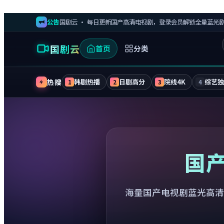
公告
国剧云 · 每日更新国产高清电视剧，登录会员解锁全量蓝光
国剧云
首页
分类
热搜
韩剧热播
日剧高分
院线4K
综艺
1
2
3
4
国
海量国产电视剧蓝光高清