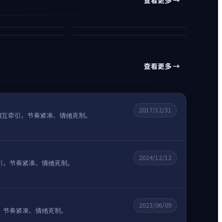
重制版）
蓝海裂痕 Ⅲ
异境冰原
95万
科幻
爱情
90万
悬疑
动作
5
10
查看更多 →
2017/12/31
相互牵引，节奏紧凑、情绪克制。
2024/12/12
引，节奏紧凑、情绪克制。
2023/06/09
，节奏紧凑、情绪克制。