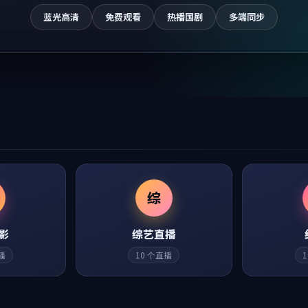
蓝光高清
免费观看
热播国剧
多端同步
综
影
综艺直播
播
10
个直播
1