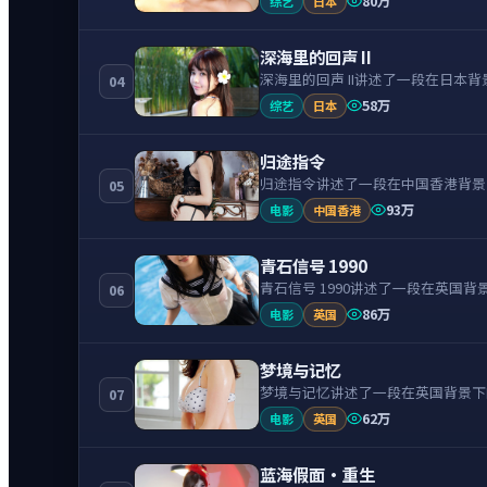
80万
综艺
日本
深海里的回声 II
深海里的回声 II讲述了一段在日
04
58万
综艺
日本
归途指令
归途指令讲述了一段在中国香港背景
05
93万
电影
中国香港
青石信号 1990
青石信号 1990讲述了一段在英
06
86万
电影
英国
梦境与记忆
梦境与记忆讲述了一段在英国背景下
07
62万
电影
英国
蓝海假面·重生