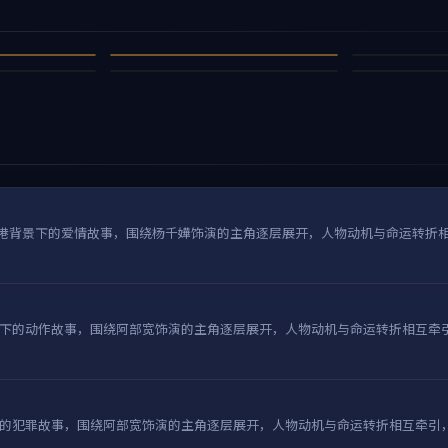
暮色 全新章
赤焰暮色（
黑夜的约定
归途指令
97万
96万
冒险
悬疑
94万
93万
犯罪
战争
3
4
8
9
国香港背景下的爱情故事，围绕杨千嬅饰演的主角逐层展开，人物动机与命运转折
下的动作故事，围绕阿部宽饰演的主角逐层展开，人物动机与命运转折相互牵
的犯罪故事，围绕阿部宽饰演的主角逐层展开，人物动机与命运转折相互牵引