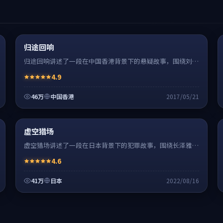
悬疑
8:27
热
超清4K
归途回响
归途回响讲述了一段在中国香港背景下的悬疑故事，围绕刘德
华饰演的主角逐层展开，人物动机与命运转折相互牵引，节奏
4.9
紧凑、情绪克制。
46万
中国香港
2017/05/21
犯罪
32:48
神作
超清4K
虚空猎场
虚空猎场讲述了一段在日本背景下的犯罪故事，围绕长泽雅美
饰演的主角逐层展开，人物动机与命运转折相互牵引，节奏紧
4.6
凑、情绪克制。
41万
日本
2022/08/16