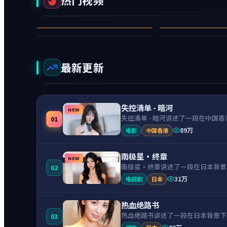
热门视频
深海里的回声
钢铁与寂静
暮色孤岛·前传
苍梧残章
98万
97万
动漫
95万
94万
喜剧
1
2
6
7
最新更新
失控清单 - 暗河
NEW
失控清单 - 暗河讲述了一段在中
01
89万
电影
中国香港
南极星·终章
NEW
南极星·终章讲述了一段在日本背景
02
31万
电视剧
日本
热血绝路书
热血绝路书讲述了一段在日本背景下
03