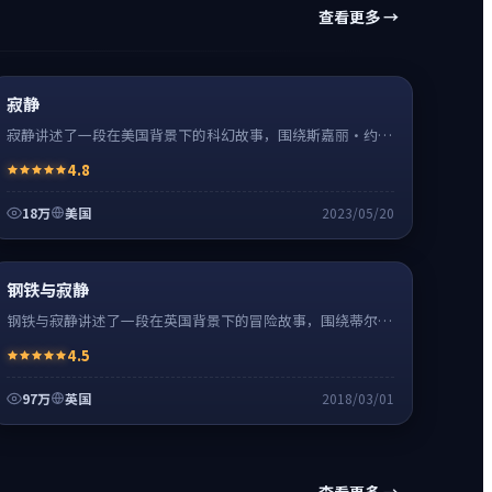
查看更多 →
科幻
16:34
热
高清
寂静
寂静讲述了一段在美国背景下的科幻故事，围绕斯嘉丽·约翰
逊饰演的主角逐层展开，人物动机与命运转折相互牵引，节奏
4.8
紧凑、情绪克制。
18万
美国
2023/05/20
冒险
0:55
热
超清4K
钢铁与寂静
钢铁与寂静讲述了一段在英国背景下的冒险故事，围绕蒂尔达
·斯文顿饰演的主角逐层展开，人物动机与命运转折相互牵
4.5
引，节奏紧凑、情绪克制。
97万
英国
2018/03/01
查看更多 →